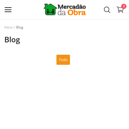
0
Início
Blog
Anunciar
Blog
Categorias
Todo
Início
Lista de Desejos
Contato
Blog
Entrar